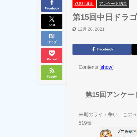
YOUTUBE
アンケート結果
Facebook
第15回中日ドラ
post
12月 20, 2021
はてブ
Facebook
Pocket
Contents
[
show
]
Feedly
第15回アンケ
来期のライト争い、この
519票