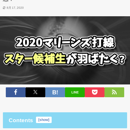
8月 17, 2020
LINE
Contents
[
show
]