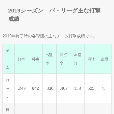
2019シーズン パ・リーグ主な打撃
成績
2019年終了時の各球団の主なチーム打撃成績です。
チ
出塁
長打
本塁
ー
打率
得点
四球
盗塁
率
率
打
ム
ロ
.249
642
.330
.402
158
505
75
ッ
テ
日