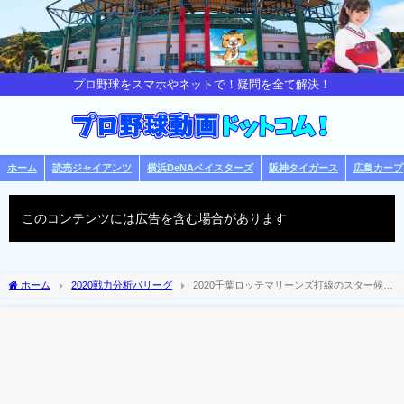
プロ野球をスマホやネットで！疑問を全て解決！
ホーム
読売ジャイアンツ
横浜DeNAベイスターズ
阪神タイガース
広島カープ
このコンテンツには広告を含む場合があります
ホーム
2020戦力分析パリーグ
2020千葉ロッテマリーンズ打線のスター候補
生予想！